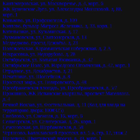
Кантемировская, ул. Москворечье, д. 4, корп. 6
ЖК Бунинские Луга, ул. Александры Монаховой, д. 88,
корп. 1
Коньково, ул. Профсоюзная, д. 109
Коптево, бульвар Матроса Железняка, д. 33, корп. 1
Котельники, ул. Кузьминская, д. 17
Лухмановская, ул. Святоозерская, д. 13
Медведково, проезд Дежнёва, д. 23
Полежаевская, Карамышевская набережная, д. 2 А
Некрасовка, ул. Недорубова, д. 28
Октябрьская, ул. Большая Якиманка, д. 32
Октябрьское Поле, ул. Народного Ополчения, д. 42, корп. 1
Отрадное, ул. Декабристов, д. 21
Печатники, ул. Шоссейная, д. 8
Проспект мира, ул. Гиляровского, д. 48
Преображенская площадь, ул. Преображенская, д. 5/7
Прокшино, ЖК Испанские кварталы, проспект Магеллана,
д. 4
Речной Вокзал, ул. Фестивальная, д. 11 (Код для входа на
территорию двора: 100#325)
Свиблово, ул. Снежная, д. 16, корп. 6
Селигерская, ул. Селигерская, д. 26, корп. 1
Семеновская, ул. Щербаковская, д. 58
Чертаново, Балаклавский проспект, вл. 5 а, стр. 12, этаж 2
Шелепиха, Шмитовский проезд, д. 39, корп. 1