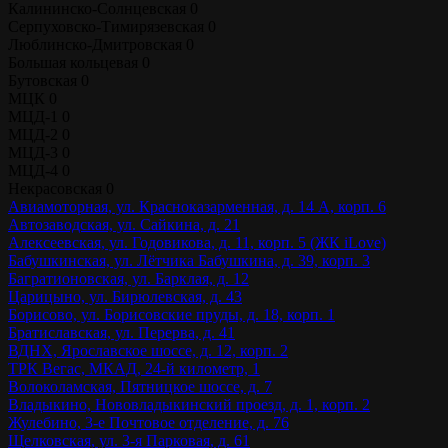
Калининско-Солнцевская
0
Серпуховско-Тимирязевская
0
Люблинско-Дмитровская
0
Большая кольцевая
0
Бутовская
0
МЦК
0
МЦД-1
0
МЦД-2
0
МЦД-3
0
МЦД-4
0
Некрасовская
0
Авиамоторная, ул. Красноказарменная, д. 14 А, корп. 6
Автозаводская, ул. Сайкина, д. 21
Алексеевская, ул. Годовикова, д. 11, корп. 5 (ЖК iLove)
Бабушкинская, ул. Лётчика Бабушкина, д. 39, корп. 3
Багратионовская, ул. Барклая, д. 12
Царицыно, ул. Бирюлевская, д. 43
Борисово, ул. Борисовские пруды, д. 18, корп. 1
Братиславская, ул. Перерва, д. 41
ВДНХ, Ярославское шоссе, д. 12, корп. 2
ТРК Вегас, МКАД, 24-й километр, 1
Волоколамская, Пятницкое шоссе, д. 7
Владыкино, Нововладыкинский проезд, д. 1, корп. 2
Жулебино, 3-е Почтовое отделение, д. 76
Щелковская, ул. 3-я Парковая, д. 61