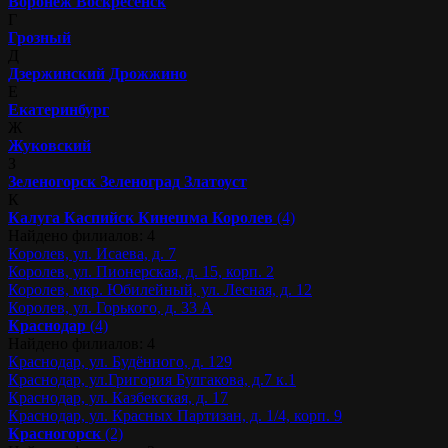
Воронеж
Воскресенск
Г
Грозный
Д
Дзержинский
Дрожжино
Е
Екатеринбург
Ж
Жуковский
З
Зеленогорск
Зеленоград
Златоуст
К
Калуга
Каспийск
Кинешма
Королев
(4)
Найдено филиалов: 4
Королев, ул. Исаева, д. 7
Королев, ул. Пионерская, д. 15, корп. 2
Королев, мкр. Юбилейный, ул. Лесная, д. 12
Королев, ул. Горького, д. 33 А
Краснодар
(4)
Найдено филиалов: 4
Краснодар, ул. Будённого, д. 129
Краснодар, ул.Григория Булгакова, д.7 к.1
Краснодар, ул. Казбекская, д. 17
Краснодар, ул. Красных Партизан, д. 1/4, корп. 9
Красногорск
(2)