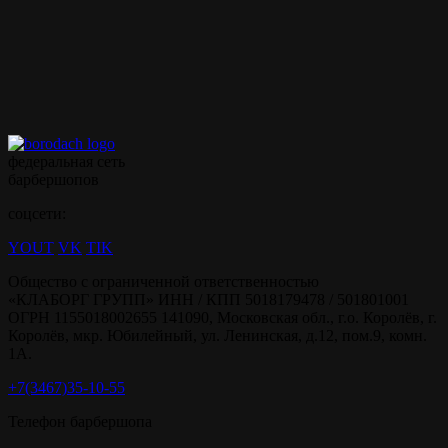
Записываться на ваши
любимые услуги стало
ещё проще с
мобильным
приложением borodach
федеральная сеть
барбершопов
соцсети:
YOUT
VK
TIK
Общество с ограниченной ответственностью
«КЛАБОРГ ГРУПП» ИНН / КПП 5018179478 / 501801001
ОГРН 1155018002655 141090, Московская обл., г.о. Королёв, г.
Королёв, мкр. Юбилейный, ул. Ленинская, д.12, пом.9, комн.
1А.
+7(3467)35-10-55
Телефон барбершопа