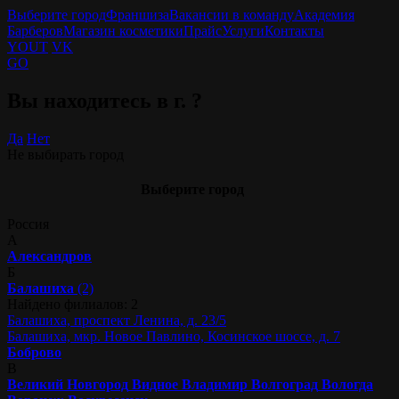
Выберите город
Франшиза
Вакансии в команду
Академия
Барберов
Магазин косметики
Прайс
Услуги
Контакты
YOUT
VK
GO
Вы находитесь в г.
?
Да
Нет
Не выбирать город
Выберите город
Россия
А
Александров
Б
Балашиха
(2)
Найдено филиалов: 2
Балашиха, проспект Ленина, д. 23/5
Балашиха, мкр. Новое Павлино, Косинское шоссе, д. 7
Боброво
В
Великий Новгород
Видное
Владимир
Волгоград
Вологда