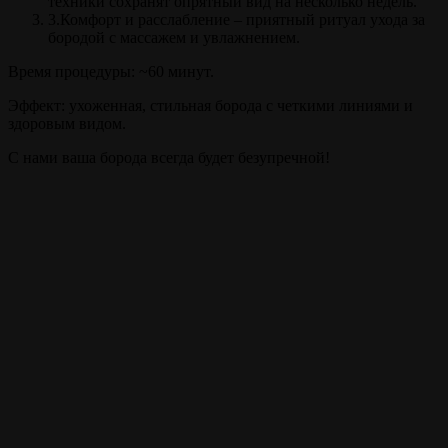
техники сохранят опрятный вид на несколько недель.
3.Комфорт и расслабление – приятный ритуал ухода за
бородой с массажем и увлажнением.
Время процедуры: ~60 минут.
Эффект: ухоженная, стильная борода с четкими линиями и
здоровым видом.
С нами ваша борода всегда будет безупречной!
Прайс
Моделирование бороды
60 мин.
от 700 ₽
Внимание!
Цены на сайте и барбершопе могут различаться, узнавайте
точную цену у администратора!
Полный список услуг
Записаться на стрижку