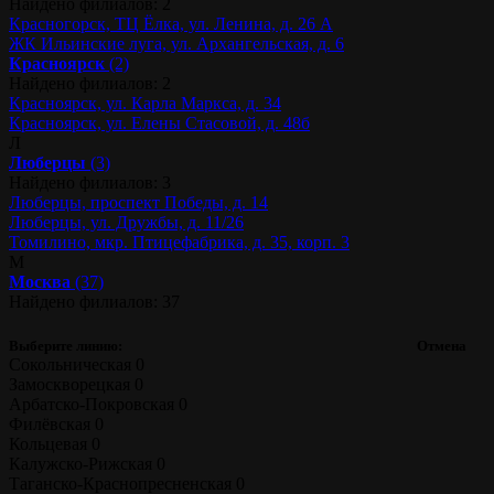
Найдено филиалов: 2
Красногорск, ТЦ Ёлка, ул. Ленина, д. 26 А
ЖК Ильинские луга, ул. Архангельская, д. 6
Красноярск
(2)
Найдено филиалов: 2
Красноярск, ул. Карла Маркса, д. 34
Красноярск, ул. Елены Стасовой, д. 48б
Л
Люберцы
(3)
Найдено филиалов: 3
Люберцы, проспект Победы, д. 14
Люберцы, ул. Дружбы, д. 11/26
Томилино, мкр. Птицефабрика, д. 35, корп. 3
М
Москва
(37)
Найдено филиалов: 37
Выберите линию:
Отмена
Сокольническая
0
Замоскворецкая
0
Арбатско-Покровская
0
Филёвская
0
Кольцевая
0
Калужско-Рижская
0
Таганско-Краснопресненская
0