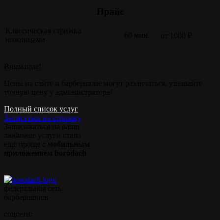
Прайс
Классическая стрижка
60 мин.
от 1000 ₽
ножницами
Внимание!
Цены на сайте и барбершопе могут различаться, узнавайте
точную цену у администратора!
Полный список услуг
Записаться на стрижку
Записываться на ваши
любимые услуги стало
ещё проще с
мобильным
приложением borodach
федеральная сеть
барбершопов
соцсети: