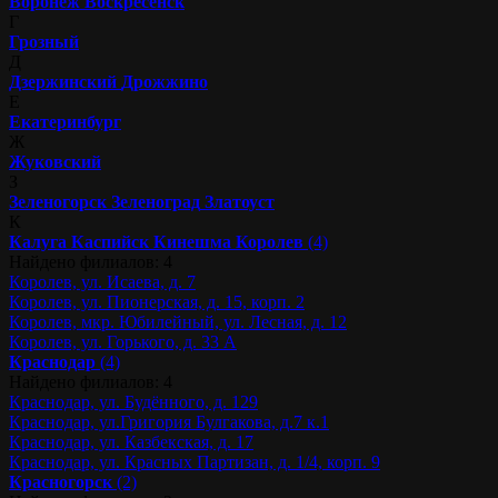
Воронеж
Воскресенск
Г
Грозный
Д
Дзержинский
Дрожжино
Е
Екатеринбург
Ж
Жуковский
З
Зеленогорск
Зеленоград
Златоуст
К
Калуга
Каспийск
Кинешма
Королев
(4)
Найдено филиалов: 4
Королев, ул. Исаева, д. 7
Королев, ул. Пионерская, д. 15, корп. 2
Королев, мкр. Юбилейный, ул. Лесная, д. 12
Королев, ул. Горького, д. 33 А
Краснодар
(4)
Найдено филиалов: 4
Краснодар, ул. Будённого, д. 129
Краснодар, ул.Григория Булгакова, д.7 к.1
Краснодар, ул. Казбекская, д. 17
Краснодар, ул. Красных Партизан, д. 1/4, корп. 9
Красногорск
(2)