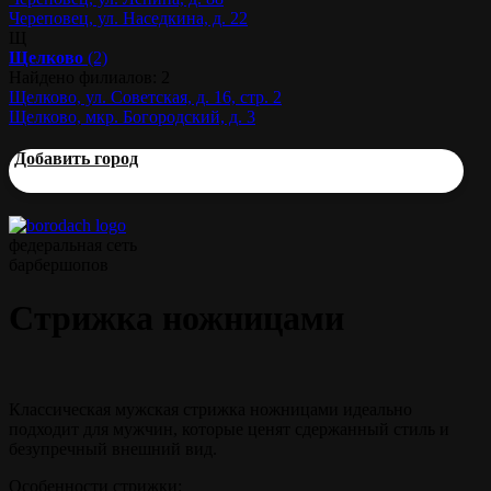
Череповец, ул. Наседкина, д. 22
Щ
Щелково
(2)
Найдено филиалов: 2
Щелково, ул. Советская, д. 16, стр. 2
Щелково, мкр. Богородский, д. 3
Добавить город
федеральная сеть
барбершопов
Стрижка ножницами
Классическая мужская стрижка ножницами идеально
подходит для мужчин, которые ценят сдержанный стиль и
безупречный внешний вид.
Особенности стрижки: