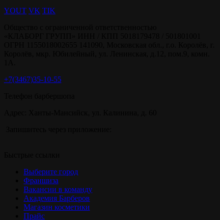
YOUT
VK
TIK
Общество с ограниченной ответственностью
«КЛАБОРГ ГРУПП» ИНН / КПП 5018179478 / 501801001
ОГРН 1155018002655 141090, Московская обл., г.о. Королёв, г.
Королёв, мкр. Юбилейный, ул. Ленинская, д.12, пом.9, комн.
1А.
+7(3467)35-10-55
Телефон барбершопа
Адрес: Ханты-Мансийск, ул. Калинина, д. 60
Запишитесь через приложение:
Быстрые ссылки
Выберите город
Франшиза
Вакансии в команду
Академия Барберов
Магазин косметики
Прайс