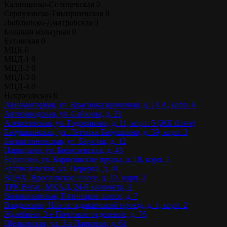
Калининско-Солнцевская
0
Серпуховско-Тимирязевская
0
Люблинско-Дмитровская
0
Большая кольцевая
0
Бутовская
0
МЦК
0
МЦД-1
0
МЦД-2
0
МЦД-3
0
МЦД-4
0
Некрасовская
0
Авиамоторная, ул. Красноказарменная, д. 14 А, корп. 6
Автозаводская, ул. Сайкина, д. 21
Алексеевская, ул. Годовикова, д. 11, корп. 5 (ЖК iLove)
Бабушкинская, ул. Лётчика Бабушкина, д. 39, корп. 3
Багратионовская, ул. Барклая, д. 12
Царицыно, ул. Бирюлевская, д. 43
Борисово, ул. Борисовские пруды, д. 18, корп. 1
Братиславская, ул. Перерва, д. 41
ВДНХ, Ярославское шоссе, д. 12, корп. 2
ТРК Вегас, МКАД, 24-й километр, 1
Волоколамская, Пятницкое шоссе, д. 7
Владыкино, Нововладыкинский проезд, д. 1, корп. 2
Жулебино, 3-е Почтовое отделение, д. 76
Щелковская, ул. 3-я Парковая, д. 61