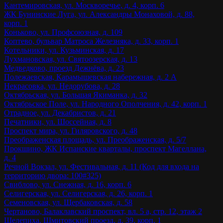
Кантемировская, ул. Москворечье, д. 4, корп. 6
ЖК Бунинские Луга, ул. Александры Монаховой, д. 88,
корп. 1
Коньково, ул. Профсоюзная, д. 109
Коптево, бульвар Матроса Железняка, д. 33, корп. 1
Котельники, ул. Кузьминская, д. 17
Лухмановская, ул. Святоозерская, д. 13
Медведково, проезд Дежнёва, д. 23
Полежаевская, Карамышевская набережная, д. 2 А
Некрасовка, ул. Недорубова, д. 28
Октябрьская, ул. Большая Якиманка, д. 32
Октябрьское Поле, ул. Народного Ополчения, д. 42, корп. 1
Отрадное, ул. Декабристов, д. 21
Печатники, ул. Шоссейная, д. 8
Проспект мира, ул. Гиляровского, д. 48
Преображенская площадь, ул. Преображенская, д. 5/7
Прокшино, ЖК Испанские кварталы, проспект Магеллана,
д. 4
Речной Вокзал, ул. Фестивальная, д. 11 (Код для входа на
территорию двора: 100#325)
Свиблово, ул. Снежная, д. 16, корп. 6
Селигерская, ул. Селигерская, д. 26, корп. 1
Семеновская, ул. Щербаковская, д. 58
Чертаново, Балаклавский проспект, вл. 5 а, стр. 12, этаж 2
Шелепиха, Шмитовский проезд, д. 39, корп. 1