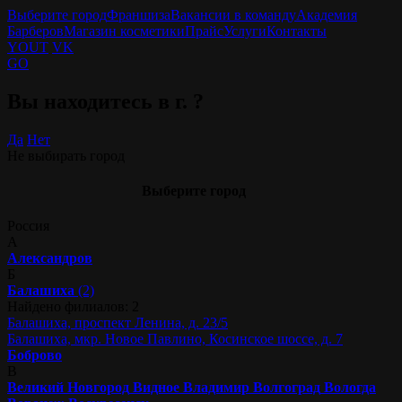
Выберите город
Франшиза
Вакансии в команду
Академия
Барберов
Магазин косметики
Прайс
Услуги
Контакты
YOUT
VK
GO
Вы находитесь в г.
?
Да
Нет
Не выбирать город
Выберите город
Россия
А
Александров
Б
Балашиха
(2)
Найдено филиалов: 2
Балашиха, проспект Ленина, д. 23/5
Балашиха, мкр. Новое Павлино, Косинское шоссе, д. 7
Боброво
В
Великий Новгород
Видное
Владимир
Волгоград
Вологда