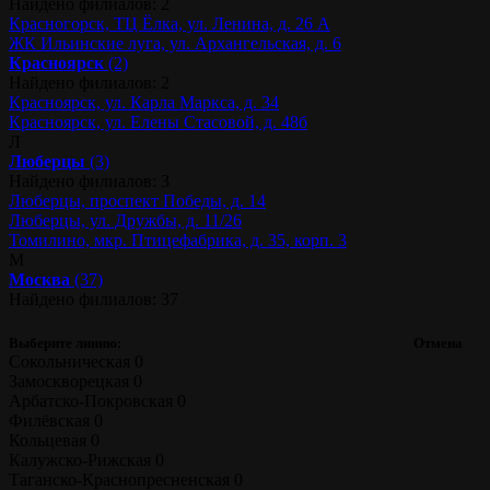
Найдено филиалов: 2
Красногорск, ТЦ Ёлка, ул. Ленина, д. 26 А
ЖК Ильинские луга, ул. Архангельская, д. 6
Красноярск
(2)
Найдено филиалов: 2
Красноярск, ул. Карла Маркса, д. 34
Красноярск, ул. Елены Стасовой, д. 48б
Л
Люберцы
(3)
Найдено филиалов: 3
Люберцы, проспект Победы, д. 14
Люберцы, ул. Дружбы, д. 11/26
Томилино, мкр. Птицефабрика, д. 35, корп. 3
М
Москва
(37)
Найдено филиалов: 37
Выберите линию:
Отмена
Сокольническая
0
Замоскворецкая
0
Арбатско-Покровская
0
Филёвская
0
Кольцевая
0
Калужско-Рижская
0
Таганско-Краснопресненская
0